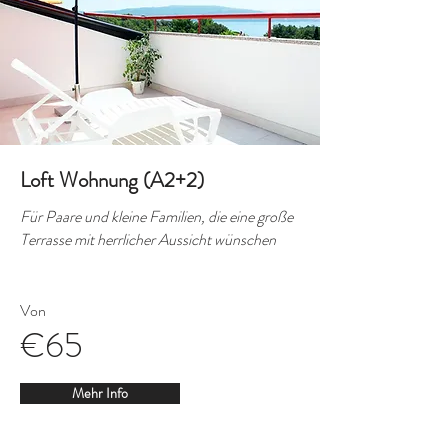
Loft Wohnung (A2+2)
Für Paare und kleine Familien, die eine große
Terrasse mit herrlicher Aussicht wünschen
Von
€65
Mehr Info