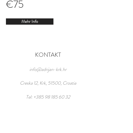
€75
Mehr Info
KONTAKT
info@adrijan-krk.hr
Creska 12, Krk, 51500, Croatia
Tel:
+385 98 185 60 32